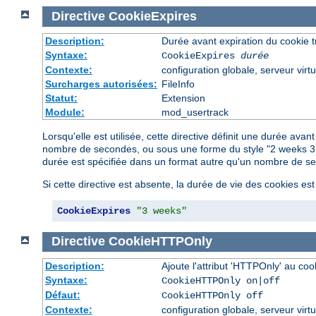
Directive
CookieExpires
Description:
Durée avant expiration du cookie 
Syntaxe:
CookieExpires
durée
Contexte:
configuration globale, serveur virtu
Surcharges autorisées:
FileInfo
Statut:
Extension
Module:
mod_usertrack
Lorsqu'elle est utilisée, cette directive définit une durée ava
nombre de secondes, ou sous une forme du style "2 weeks 3 d
durée est spécifiée dans un format autre qu'un nombre de sec
Si cette directive est absente, la durée de vie des cookies est
CookieExpires
"3 weeks"
Directive
CookieHTTPOnly
Description:
Ajoute l'attribut 'HTTPOnly' au coo
Syntaxe:
CookieHTTPOnly on|off
Défaut:
CookieHTTPOnly off
Contexte:
configuration globale, serveur virtu