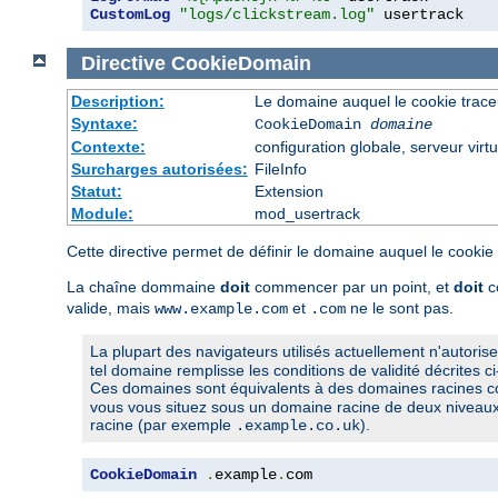
CustomLog
"logs/clickstream.log"
 usertrack
Directive
CookieDomain
Description:
Le domaine auquel le cookie trace
Syntaxe:
CookieDomain
domaine
Contexte:
configuration globale, serveur virtu
Surcharges autorisées:
FileInfo
Statut:
Extension
Module:
mod_usertrack
Cette directive permet de définir le domaine auquel le cookie
La chaîne dommaine
doit
commencer par un point, et
doit
c
valide, mais
et
ne le sont pas.
www.example.com
.com
La plupart des navigateurs utilisés actuellement n'autoris
tel domaine remplisse les conditions de validité décrites c
Ces domaines sont équivalents à des domaines racines
vous vous situez sous un domaine racine de deux niveaux,
racine (par exemple
).
.example.co.uk
CookieDomain
.
example
.
com