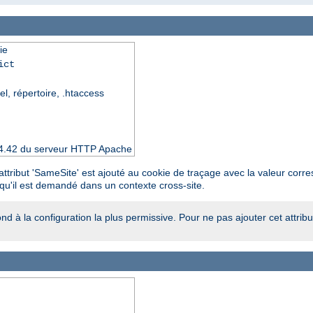
ie
ict
el, répertoire, .htaccess
 2.4.42 du serveur HTTP Apache
, l'attribut 'SameSite' est ajouté au cookie de traçage avec la valeur cor
rsqu'il est demandé dans un contexte cross-site.
ond à la configuration la plus permissive. Pour ne pas ajouter cet attribu