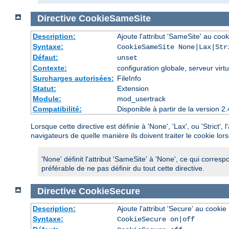
Directive
CookieSameSite
Description:
Ajoute l'attribut 'SameSite' au cook
Syntaxe:
CookieSameSite None|Lax|Str
Défaut:
unset
Contexte:
configuration globale, serveur virtu
Surcharges autorisées:
FileInfo
Statut:
Extension
Module:
mod_usertrack
Compatibilité:
Disponible à partir de la version
Lorsque cette directive est définie à 'None', 'Lax', ou 'Strict'
navigateurs de quelle manière ils doivent traiter le cookie lo
'None' définit l'attribut 'SameSite' à 'None', ce qui corresp
préférable de ne pas définir du tout cette directive.
Directive
CookieSecure
Description:
Ajoute l'attribut 'Secure' au cookie
Syntaxe:
CookieSecure on|off