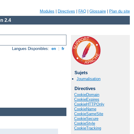
Modules
|
Directives
|
FAQ
|
Glossaire
|
Plan du site
n 2.4
Langues Disponibles:
en
|
fr
Sujets
Journalisation
Directives
CookieDomain
CookieExpires
CookieHTTPOnly
CookieName
CookieSameSite
CookieSecure
CookieStyle
CookieTracking