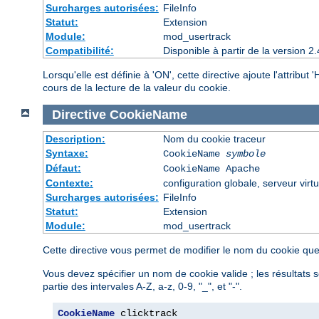
Surcharges autorisées:
FileInfo
Statut:
Extension
Module:
mod_usertrack
Compatibilité:
Disponible à partir de la version
Lorsqu'elle est définie à 'ON', cette directive ajoute l'attribu
cours de la lecture de la valeur du cookie.
Directive
CookieName
Description:
Nom du cookie traceur
Syntaxe:
CookieName
symbole
Défaut:
CookieName Apache
Contexte:
configuration globale, serveur virtu
Surcharges autorisées:
FileInfo
Statut:
Extension
Module:
mod_usertrack
Cette directive vous permet de modifier le nom du cookie que 
Vous devez spécifier un nom de cookie valide ; les résultats s
partie des intervales A-Z, a-z, 0-9, "_", et "-".
CookieName
 clicktrack