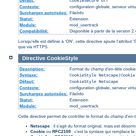
Défaut:
CookieSecure off
Contexte:
configuration globale, serveur virtu
Surcharges autorisées:
FileInfo
Statut:
Extension
Module:
mod_usertrack
Compatibilité:
Disponible à partir de la version
Lorsqu'elle est définie à 'ON', cette directive ajoute l'attribu
que via HTTPS.
Directive
CookieStyle
Description:
Format du champ d'en-tête cookie
Syntaxe:
CookieStyle Netscape|Cookie
Défaut:
CookieStyle Netscape
Contexte:
configuration globale, serveur virtu
Surcharges autorisées:
FileInfo
Statut:
Extension
Module:
mod_usertrack
Cette directive permet de contrôler le format du champ d'en-tê
Netscape
: il s'agit du format original, mais est désor
Cookie
ou
RFC2109
: c'est la syntaxe qui remplace l