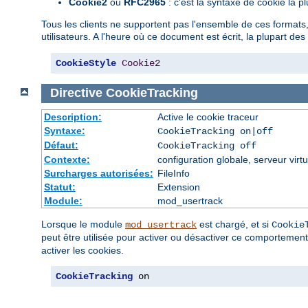
Cookie2
ou
RFC2965
: c'est la syntaxe de cookie la pl
Tous les clients ne supportent pas l'ensemble de ces formats, m
utilisateurs. A l'heure où ce document est écrit, la plupart de
CookieStyle
Cookie2
Directive
CookieTracking
Description:
Active le cookie traceur
Syntaxe:
CookieTracking on|off
Défaut:
CookieTracking off
Contexte:
configuration globale, serveur virtu
Surcharges autorisées:
FileInfo
Statut:
Extension
Module:
mod_usertrack
Lorsque le module
est chargé, et si
mod_usertrack
Cookie
peut être utilisée pour activer ou désactiver ce comportement 
activer les cookies.
CookieTracking
 on