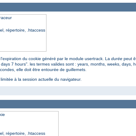
traceur
el, répertoire, .htaccess
nt l'expiration du cookie généré par le module usertrack. La
durée
peut êt
ays 7 hours". les termes valides sont : years, months, weeks, days, ho
ondes, elle doit être entourée de guillemets.
 limitée à la session actuelle du navigateur.
kie
el, répertoire, .htaccess