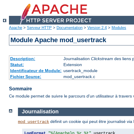
Apache
>
Serveur HTTP
>
Documentation
>
Version 2.4
>
Modules
Module Apache mod_usertrack
Description:
Journalisation
Clickstream
des liens p
Statut:
Extension
Identificateur de Module:
usertrack_module
Fichier Source:
mod_usertrack.c
Sommaire
Ce module permet de suivre le parcours d'un utilisateur à travers 
Journalisation
définit un cookie qui peut être journalisé vi
mod_usertrack
LogFormat
"%{Apache}n %r %t"