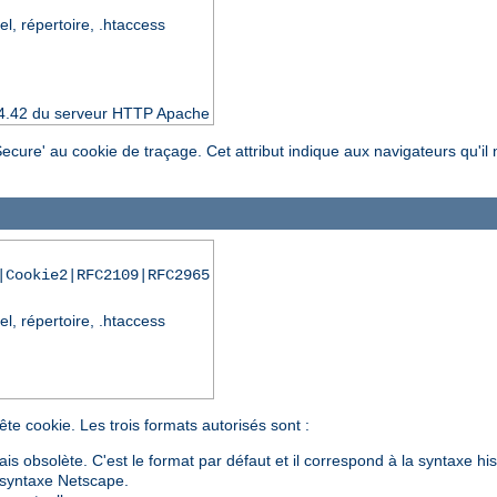
el, répertoire, .htaccess
 2.4.42 du serveur HTTP Apache
t 'Secure' au cookie de traçage. Cet attribut indique aux navigateurs qu'i
|Cookie2|RFC2109|RFC2965
el, répertoire, .htaccess
te cookie. Les trois formats autorisés sont :
mais obsolète. C'est le format par défaut et il correspond à la syntaxe hi
a syntaxe Netscape.