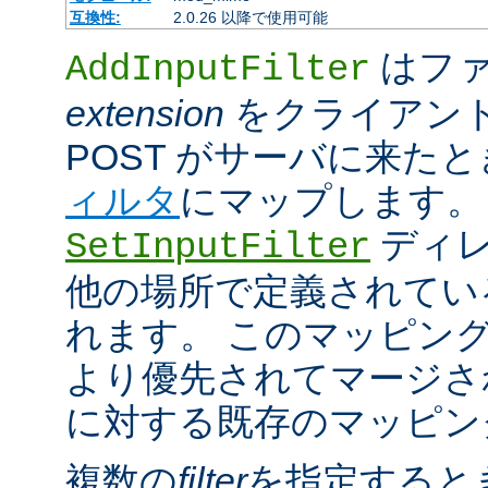
互換性:
2.0.26 以降で使用可能
はファ
AddInputFilter
extension
をクライアン
POST がサーバに来た
ィルタ
にマップします。
ディレ
SetInputFilter
他の場所で定義されてい
れます。 このマッピン
より優先されてマージさ
に対する既存のマッピン
複数の
filter
を指定すると