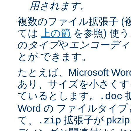
用されます。
複数のファイル拡張子 (
ては
上の節
を参照) 使
の
タイプ
や
エンコーディ
とが できます。
たとえば、Microsoft 
あり、サイズを小さくするた
ているとします。
拡
.doc
Word の ファイルタ
て、
拡張子が pkz
.zip