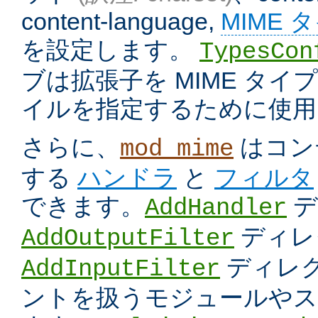
content-language,
MIME 
を設定します。
TypesCon
ブは拡張子を MIME タ
イルを指定するために使用
さらに、
はコン
mod_mime
する
ハンドラ
と
フィルタ
できます。
デ
AddHandler
ディレ
AddOutputFilter
ディレク
AddInputFilter
ントを扱うモジュールやス