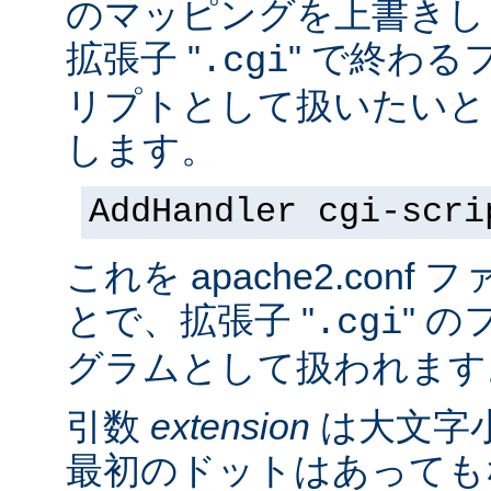
のマッピングを上書きし
拡張子 "
" で終わる
.cgi
リプトとして扱いたいと
します。
AddHandler cgi-scri
これを apache2.con
とで、拡張子 "
" の
.cgi
グラムとして扱われます
引数
extension
は大文字
最初のドットはあっても