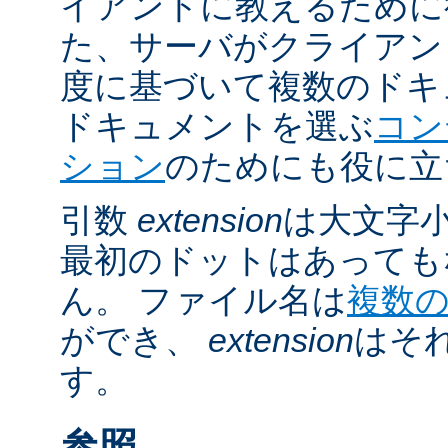
イアントに教えるために
た、サーバがクライアントの 
度に基づいて複数のドキ
ドキュメントを選ぶ
コン
ション
のためにも役に立
引数
extension
は大文字
最初のドットはあっても
ん。 ファイル名は
複数
ができ、
extension
はそ
す。
参照