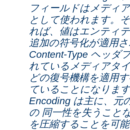
フィールドはメディア
として使われます。そ
れば、値はエンティテ
追加の符号化が適用さ
Content-Type ヘ
れているメディアタ
どの復号機構を適用す
ていることになります。C
Encoding は主に
の 同一性を失うこと
を圧縮することを可能