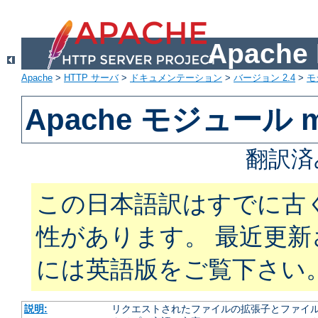
Apach
Apache
>
HTTP サーバ
>
ドキュメンテーション
>
バージョン 2.4
>
モ
Apache モジュール m
翻訳済
この日本語訳はすでに古
性があります。 最近更
には英語版をご覧下さい
説明:
リクエストされたファイルの拡張子とファイルの振