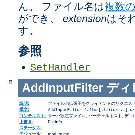
ん。 ファイル名は
複数
ができ、
extension
はそ
す。
参照
SetHandler
AddInputFilter
ディ
説明:
ファイルの拡張子をクライアントのリクエスト
構文:
AddInputFilter
filter
[;
filter
...]
ex
コンテキスト:
サーバ設定ファイル, バーチャルホスト, ディレクトリ
上書き:
FileInfo
ステータス:
モジュール:
mod_mime