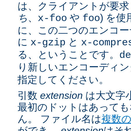
は、クライアントが要求し
ち
、
や
) を
x-foo
foo
に、この二つのエンコー
に
と
x-gzip
x-compre
る、ということです。
de
り新しいエンコーディン
指定してください。
引数
extension
は大文字
最初のドットはあっても
ん。 ファイル名は
複数
ができ、
extension
はそ