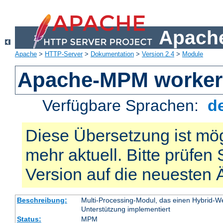
Apache
Apache
>
HTTP-Server
>
Dokumentation
>
Version 2.4
>
Module
Apache-MPM worker
Verfügbare Sprachen:
d
Diese Übersetzung ist mög
mehr aktuell. Bitte prüfen 
Version auf die neuesten
Beschreibung:
Multi-Processing-Modul, das einen Hybrid-We
Unterstützung implementiert
Status:
MPM