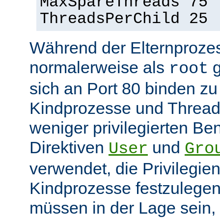
MaxSpareThreads 75
ThreadsPerChild 25
Während der Elternprozes
normalerweise als
g
root
sich an Port 80 binden z
Kindprozesse und Thread
weniger privilegierten Ben
Direktiven
und
User
Gro
verwendet, die Privilegie
Kindprozesse festzulegen
müssen in der Lage sein, 