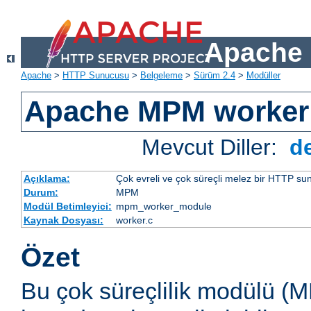
Apache 
Apache
>
HTTP Sunucusu
>
Belgeleme
>
Sürüm 2.4
>
Modüller
Apache MPM worker
Mevcut Diller:
d
Açıklama:
Çok evreli ve çok süreçli melez bir HTTP sun
Durum:
MPM
Modül Betimleyici:
mpm_worker_module
Kaynak Dosyası:
worker.c
Özet
Bu çok süreçlilik modülü (