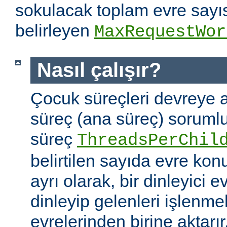
sokulacak toplam evre sayıs
belirleyen
MaxRequestWor
Nasıl çalışır?
Çocuk süreçleri devreye a
süreç (ana süreç) soruml
süreç
ThreadsPerChil
belirtilen sayıda evre kon
ayrı olarak, bir dinleyici e
dinleyip gelenleri işlenm
evrelerinden birine aktarır