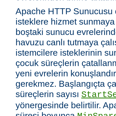
Apache HTTP Sunucusu d
isteklere hizmet sunmaya
boştaki sunucu evrelerind
havuzu canlı tutmaya çalış
istemcilere isteklerinin su
çocuk süreçlerin çatallanm
yeni evrelerin konuşlandı
gerekmez. Başlangıçta çal
süreçlerin sayısı
StartS
yönergesinde belirtilir. A
süresi boyunca