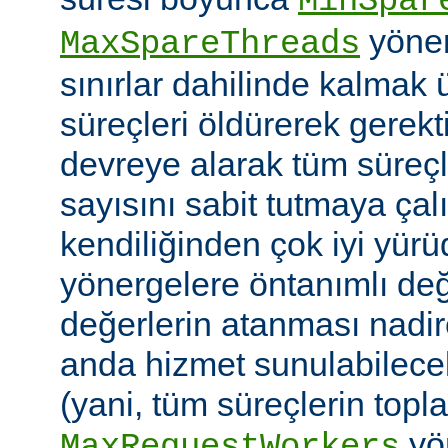
MinSpar
yönerg
MaxSpareThreads
sınırlar dahilinde kalmak 
süreçleri öldürerek gerekt
devreye alarak tüm süreçl
sayısını sabit tutmaya çalı
kendiliğinden çok iyi yü
yönergelere öntanımlı değ
değerlerin atanması nadire
anda hizmet sunulabilecek
(yani, tüm süreçlerin topl
yön
MaxRequestWorkers