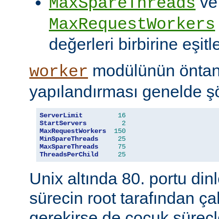
ve
MaxSpareThreads
MaxRequestWorkers
değerleri birbirine eşitle
modülünün öntanı
worker
yapılandırması genelde şö
ServerLimit
16
StartServers
2
MaxRequestWorkers
150
MinSpareThreads
25
MaxSpareThreads
75
ThreadsPerChild
25
Unix altında 80. portu din
sürecin root tarafından çal
gerekirse de çocuk süreçl