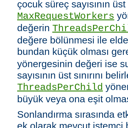
çocuk süreç sayısının üst 
yö
MaxRequestWorkers
değerin
ThreadsPerChi
değere bölünmesi ile elde
bundan küçük olması gere
yönergesinin değeri ise s
sayısının üst sınırını belir
yöner
ThreadsPerChild
büyük veya ona eşit olmas
Sonlandırma sırasında et
ek olarak mevcut istemci b