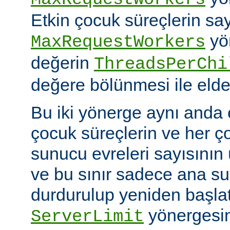
Etkin çocuk süreçlerin say
yö
MaxRequestWorkers
değerin
ThreadsPerChi
değere bölünmesi ile elde 
Bu iki yönerge aynı anda 
çocuk süreçlerin ve her ç
sunucu evreleri sayısının ü
ve bu sınır sadece ana 
durdurulup yeniden başlatıl
yönergesin
ServerLimit