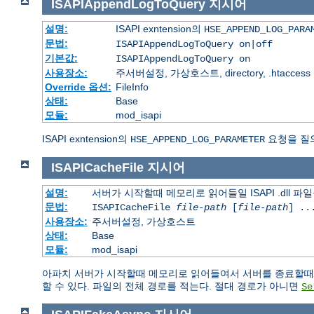
ISAPIAppendLogToQuery
지시어
설명:
ISAPI exntension의
HSE_APPEND_LOG_PARA
문법:
ISAPIAppendLogToQuery on|off
기본값:
ISAPIAppendLogToQuery on
사용장소:
주서버설정, 가상호스트, directory, .htaccess
Override 옵션:
FileInfo
상태:
Base
모듈:
mod_isapi
ISAPI exntension의
요청을 질
HSE_APPEND_LOG_PARAMETER
ISAPICacheFile
지시어
설명:
서버가 시작할때 메모리로 읽어들일 ISAPI .dll 파
문법:
ISAPICacheFile
file-path
[
file-path
] ..
사용장소:
주서버설정, 가상호스트
상태:
Base
모듈:
mod_isapi
아파치 서버가 시작할때 메모리로 읽어들여서 서버를 종료할때까지
할 수 있다. 파일의 전체 경로를 적는다. 절대 경로가 아니면
Se