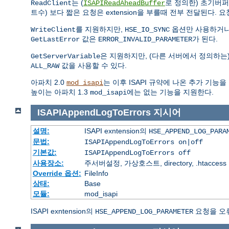
는 (
로 정의한) 초기버
ReadClient
ISAPIReadAheadBuffer
트수) 보다 짧은 요청은 extension을 부를때 전부 전달된다. 요청이 
를 지원하지만,
옵션만 사용하거나
WriteClient
HSE_IO_SYNC
값은
가 된다.
GetLastError
ERROR_INVALID_PARAMETER
은 지원하지만, (다른 서버에서 정의하는
GetServerVariable
값을 사용할 수 있다.
ALL_RAW
아파치 2.0
는 이후 ISAPI 규약에 나온 추가 기능
mod_isapi
높이는 아파치 1.3
에는 없는 기능을 지원한다.
mod_isapi
ISAPIAppendLogToErrors
지시어
설명:
ISAPI exntension의
HSE_APPEND_LOG_PARA
문법:
ISAPIAppendLogToErrors on|off
기본값:
ISAPIAppendLogToErrors off
사용장소:
주서버설정, 가상호스트, directory, .htaccess
Override 옵션:
FileInfo
상태:
Base
모듈:
mod_isapi
ISAPI exntension의
요청을 오
HSE_APPEND_LOG_PARAMETER