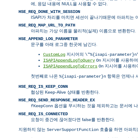
에, 응답 내용에 NULL을 사용할 수 없다.
HSE_REQ_DONE_WITH_SESSION
ISAPI가 처리를 마치면 세션이 끝나기때문에 아파치는 
HSE_REQ_MAP_URL_TO_PATH
아파치는 가상 이름을 물리적(실제) 이름으로 변환한다.
HSE_APPEND_LOG_PARAMETER
문구를 아래 로그중 한곳에 남긴다.
지시어의
CustomLog
\"%{isapi-parameter}n
지시어를 사용하
ISAPIAppendLogToQuery
On
지시어를 사용하여
ISAPIAppendLogToErrors
On
첫번째로 나온
항목은 언제나 
%{isapi-parameter}n
HSE_REQ_IS_KEEP_CONN
협상된 Keep-Alive 상태를 반환한다.
HSE_REQ_SEND_RESPONSE_HEADER_EX
옵션을 무시하는 것을 제외하고는 문서에 나
fKeepConn
HSE_REQ_IS_CONNECTED
요청이 중간에 끊어졌다면 false를 반환한다.
지원하지 않는
호출을 하면 아파
ServerSupportFunction