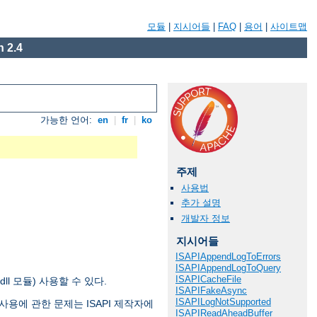
모듈
|
지시어들
|
FAQ
|
용어
|
사이트맵
 2.4
가능한 언어:
en
|
fr
|
ko
주제
사용법
추가 설명
개발자 정보
지시어들
ISAPIAppendLogToErrors
ISAPIAppendLogToQuery
ISAPICacheFile
 .dll 모듈) 사용할 수 있다.
ISAPIFakeAsync
ISAPILogNotSupported
ion 사용에 관한 문제는 ISAPI 제작자에
ISAPIReadAheadBuffer