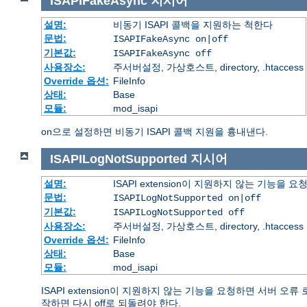
ISAPIFakeAsync
지시어
설명:
비동기 ISAPI 콜백을 지원하는 척한다
문법:
ISAPIFakeAsync on|off
기본값:
ISAPIFakeAsync off
사용장소:
주서버설정, 가상호스트, directory, .htaccess
Override 옵션:
FileInfo
상태:
Base
모듈:
mod_isapi
on으로 설정하면 비동기 ISAPI 콜백 지원을 흉내낸다.
ISAPILogNotSupported
지시어
설명:
ISAPI extension이 지원하지 않는 기능을
문법:
ISAPILogNotSupported on|off
기본값:
ISAPILogNotSupported off
사용장소:
주서버설정, 가상호스트, directory, .htaccess
Override 옵션:
FileInfo
상태:
Base
모듈:
mod_isapi
ISAPI extension이 지원하지 않는 기능을 요청하면 서버 
작하면 다시 off로 되돌려야 한다.