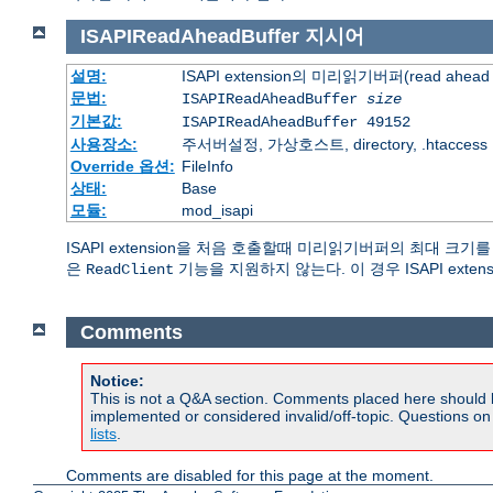
ISAPIReadAheadBuffer
지시어
설명:
ISAPI extension의 미리읽기버퍼(read ahead 
문법:
ISAPIReadAheadBuffer
size
기본값:
ISAPIReadAheadBuffer 49152
사용장소:
주서버설정, 가상호스트, directory, .htaccess
Override 옵션:
FileInfo
상태:
Base
모듈:
mod_isapi
ISAPI extension을 처음 호출할때 미리읽기버퍼의 최대 크기
은
기능을 지원하지 않는다. 이 경우 ISAPI exte
ReadClient
Comments
Notice:
This is not a Q&A section. Comments placed here should 
implemented or considered invalid/off-topic. Questions o
lists
.
Comments are disabled for this page at the moment.