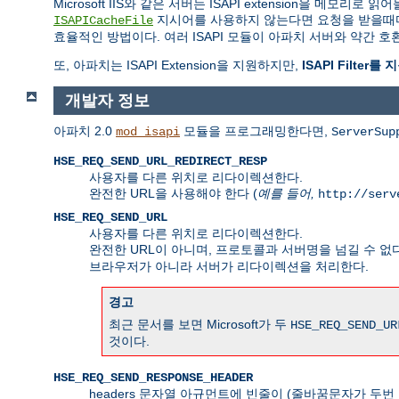
Microsoft IIS와 같은 서버는 ISAPI extension을
지시어를 사용하지 않는다면 요청을 받을때마다 
ISAPICacheFile
효율적인 방법이다. 여러 ISAPI 모듈이 아파치 서버와 약간
또, 아파치는 ISAPI Extension을 지원하지만,
ISAPI Filter
개발자 정보
아파치 2.0
모듈을 프로그래밍한다면,
mod_isapi
ServerSup
HSE_REQ_SEND_URL_REDIRECT_RESP
사용자를 다른 위치로 리다이렉션한다.
완전한 URL을 사용해야 한다 (
예를 들어,
http://serv
HSE_REQ_SEND_URL
사용자를 다른 위치로 리다이렉션한다.
완전한 URL이 아니며, 프로토콜과 서버명을 넘길 수 없다
브라우저가 아니라 서버가 리다이렉션을 처리한다.
경고
최근 문서를 보면 Microsoft가 두
HSE_REQ_SEND_UR
것이다.
HSE_REQ_SEND_RESPONSE_HEADER
headers 문자열 아규먼트에 빈줄이 (줄바꿈문자가 두번