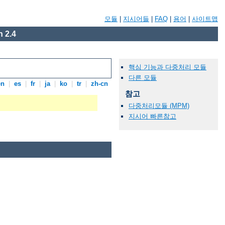
모듈
|
지시어들
|
FAQ
|
용어
|
사이트맵
 2.4
핵심 기능과 다중처리 모듈
다른 모듈
en
|
es
|
fr
|
ja
|
ko
|
tr
|
zh-cn
참고
다중처리모듈 (MPM)
지시어 빠른참고