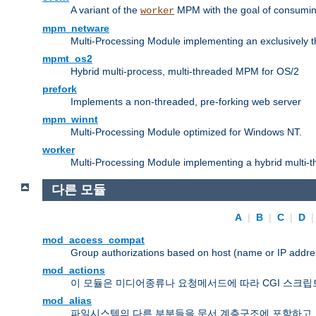
A variant of the
MPM with the goal of consuming
worker
mpm_netware
Multi-Processing Module implementing an exclusively 
mpmt_os2
Hybrid multi-process, multi-threaded MPM for OS/2
prefork
Implements a non-threaded, pre-forking web server
mpm_winnt
Multi-Processing Module optimized for Windows NT.
worker
Multi-Processing Module implementing a hybrid multi-
다른 모듈
A
|
B
|
C
|
D
mod_access_compat
Group authorizations based on host (name or IP addre
mod_actions
이 모듈은 미디어종류나 요청메서드에 따라 CGI 스크립
mod_alias
파일시스템의 다른 부분들을 문서 계층구조에 포함하고,