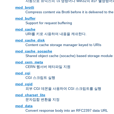
자동으로 유닉스의
명령어나 Win32의
쉘명령어와
ls
dir
mod_brotli
Compress content via Brotli before it is delivered to the 
mod_buffer
Support for request buffering
mod_cache
URI를 키로 사용하여 내용을 캐쉬한다.
mod_cache_disk
Content cache storage manager keyed to URIs
mod_cache_socache
Shared object cache (socache) based storage module fo
mod_cern_meta
CERN 웹서버 메타파일 지원
mod_cgi
CGI 스크립트 실행
mod_cgid
외부 CGI 데몬을 사용하여 CGI 스크립트를 실행
mod_charset_lite
문자집합 변환을 지정
mod_data
Convert response body into an RFC2397 data URL