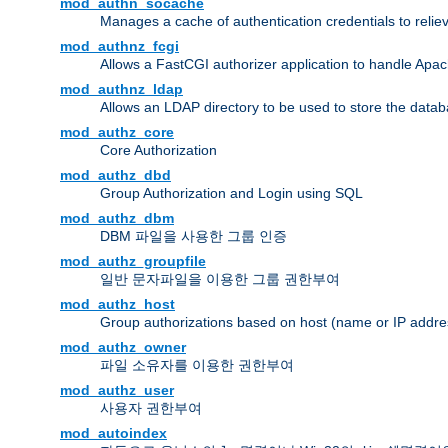
mod_authn_socache
Manages a cache of authentication credentials to reli
mod_authnz_fcgi
Allows a FastCGI authorizer application to handle Apac
mod_authnz_ldap
Allows an LDAP directory to be used to store the datab
mod_authz_core
Core Authorization
mod_authz_dbd
Group Authorization and Login using SQL
mod_authz_dbm
DBM 파일을 사용한 그룹 인증
mod_authz_groupfile
일반 문자파일을 이용한 그룹 권한부여
mod_authz_host
Group authorizations based on host (name or IP addre
mod_authz_owner
파일 소유자를 이용한 권한부여
mod_authz_user
사용자 권한부여
mod_autoindex