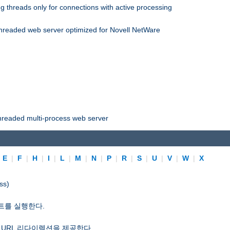
 threads only for connections with active processing
threaded web server optimized for Novell NetWare
threaded multi-process web server
|
E
|
F
|
H
|
I
|
L
|
M
|
N
|
P
|
R
|
S
|
U
|
V
|
W
|
X
ss)
트를 실행한다.
 URL 리다이렉션을 제공한다