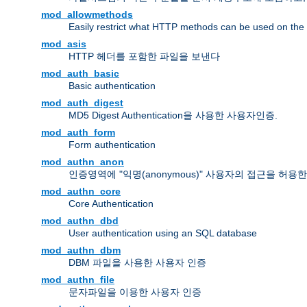
mod_allowmethods
Easily restrict what HTTP methods can be used on the
mod_asis
HTTP 헤더를 포함한 파일을 보낸다
mod_auth_basic
Basic authentication
mod_auth_digest
MD5 Digest Authentication을 사용한 사용자인증.
mod_auth_form
Form authentication
mod_authn_anon
인증영역에 "익명(anonymous)" 사용자의 접근을 허용
mod_authn_core
Core Authentication
mod_authn_dbd
User authentication using an SQL database
mod_authn_dbm
DBM 파일을 사용한 사용자 인증
mod_authn_file
문자파일을 이용한 사용자 인증