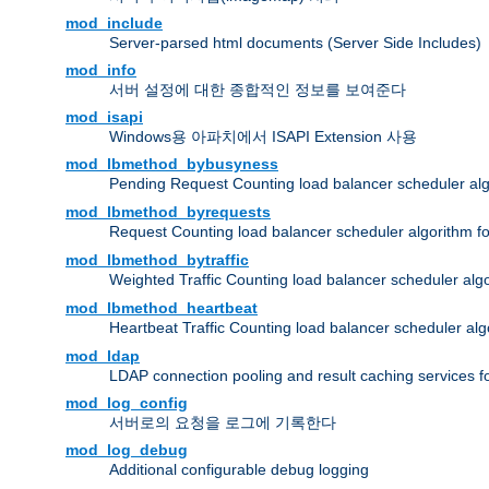
mod_include
Server-parsed html documents (Server Side Includes)
mod_info
서버 설정에 대한 종합적인 정보를 보여준다
mod_isapi
Windows용 아파치에서 ISAPI Extension 사용
mod_lbmethod_bybusyness
Pending Request Counting load balancer scheduler alg
mod_lbmethod_byrequests
Request Counting load balancer scheduler algorithm f
mod_lbmethod_bytraffic
Weighted Traffic Counting load balancer scheduler alg
mod_lbmethod_heartbeat
Heartbeat Traffic Counting load balancer scheduler alg
mod_ldap
LDAP connection pooling and result caching services 
mod_log_config
서버로의 요청을 로그에 기록한다
mod_log_debug
Additional configurable debug logging