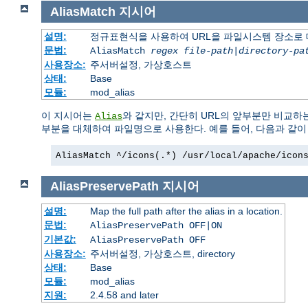
AliasMatch
지시어
설명:
정규표현식을 사용하여 URL을 파일시스템 장소로
문법:
AliasMatch
regex
file-path
|
directory-pa
사용장소:
주서버설정, 가상호스트
상태:
Base
모듈:
mod_alias
이 지시어는
와 같지만, 간단히 URL의 앞부분만 비교하
Alias
부분을 대체하여 파일명으로 사용한다. 예를 들어, 다음과 같
AliasMatch ^/icons(.*) /usr/local/apache/icon
AliasPreservePath
지시어
설명:
Map the full path after the alias in a location.
문법:
AliasPreservePath OFF|ON
기본값:
AliasPreservePath OFF
사용장소:
주서버설정, 가상호스트, directory
상태:
Base
모듈:
mod_alias
지원:
2.4.58 and later