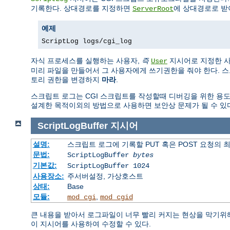
기록한다. 상대경로를 지정하면
에 상대경로로 받
ServerRoot
예제
ScriptLog logs/cgi_log
자식 프로세스를 실행하는 사용자,
즉
지시어로 지정한 사
User
미리 파일을 만들어서 그 사용자에게 쓰기권한을 줘야 한다. 
토리 권한을 변경하지
마라
.
스크립트 로그는 CGI 스크립트를 작성할때 디버깅을 위한 용
설계한 목적이외의 방법으로 사용하면 보안상 문제가 될 수 있
ScriptLogBuffer
지시어
설명:
스크립트 로그에 기록할 PUT 혹은 POST 요청의 
문법:
ScriptLogBuffer
bytes
기본값:
ScriptLogBuffer 1024
사용장소:
주서버설정, 가상호스트
상태:
Base
모듈:
,
mod_cgi
mod_cgid
큰 내용을 받아서 로그파일이 너무 빨리 커지는 현상을 막기위해 
이 지시어를 사용하여 수정할 수 있다.