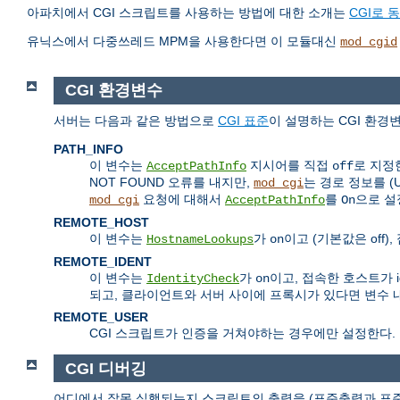
아파치에서 CGI 스크립트를 사용하는 방법에 대한 소개는
CGI로 
유닉스에서 다중쓰레드 MPM을 사용한다면 이 모듈대신
mod_cgid
CGI 환경변수
서버는 다음과 같은 방법으로
CGI 표준
이 설명하는 CGI 환경
PATH_INFO
이 변수는
지시어를 직접
로 지정
AcceptPathInfo
off
NOT FOUND 오류를 내지만,
는 경로 정보를 
mod_cgi
요청에 대해서
를
으로 설
mod_cgi
AcceptPathInfo
On
REMOTE_HOST
이 변수는
가
이고 (기본값은 off
HostnameLookups
on
REMOTE_IDENT
이 변수는
가
이고, 접속한 호스트가 
IdentityCheck
on
되고, 클라이언트와 서버 사이에 프록시가 있다면 변수 
REMOTE_USER
CGI 스크립트가 인증을 거쳐야하는 경우에만 설정한다.
CGI 디버깅
어디에서 잘못 실행되는지 스크립트의 출력을 (표준출력과 표준오