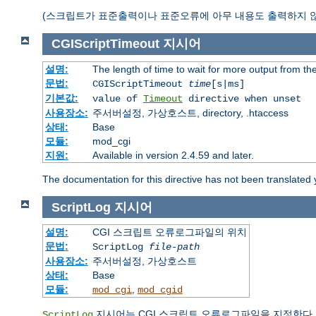
(스크립트가 표준출력이나 표준오류에 아무 내용도 출력하지 않았다면 
CGIScriptTimeout
지시어
설명:
The length of time to wait for more output from t
문법:
CGIScriptTimeout
time
[s|ms]
기본값:
value of
Timeout
directive when unset
사용장소:
주서버설정, 가상호스트, directory, .htaccess
상태:
Base
모듈:
mod_cgi
지원:
Available in version 2.4.59 and later.
The documentation for this directive has not been translated 
ScriptLog
지시어
설명:
CGI 스크립트 오류로그파일의 위치
문법:
ScriptLog
file-path
사용장소:
주서버설정, 가상호스트
상태:
Base
모듈:
,
mod_cgi
mod_cgid
지시어는 CGI 스크립트 오류로그파일을 지정한다
ScriptLog