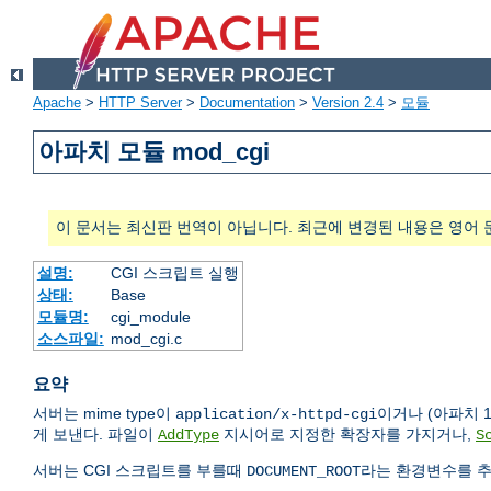
Apache
>
HTTP Server
>
Documentation
>
Version 2.4
>
모듈
아파치 모듈 mod_cgi
이 문서는 최신판 번역이 아닙니다. 최근에 변경된 내용은 영어 
설명:
CGI 스크립트 실행
상태:
Base
모듈명:
cgi_module
소스파일:
mod_cgi.c
요약
서버는 mime type이
이거나 (아파치 1
application/x-httpd-cgi
게 보낸다. 파일이
지시어로 지정한 확장자를 가지거나,
AddType
S
서버는 CGI 스크립트를 부를때
라는 환경변수를 추
DOCUMENT_ROOT