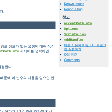
Known issues
Report a bug
다.
참고
AcceptPathInfo
Options
ScriptAlias
AddHandler
다른 사용자 ID로 CGI 프로그
경로 정보가 있는 요청에 대해 404
램 실행하기
지시어를 생략하면
ptPathInfo
CGI 표준
Comments
설정한다.
있기때문에 이 변수의 내용을 믿으면 안
 아파치 1.2 이후에 추가된 지시