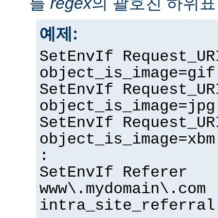
를
regex
의 괄호친 하위표
예제:
SetEnvIf Request_UR
object_is_image=gif
SetEnvIf Request_UR
object_is_image=jpg
SetEnvIf Request_UR
object_is_image=xbm
:
SetEnvIf Referer
www\.mydomain\.com
intra_site_referral