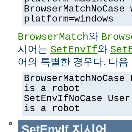
BrowserMatchNoCase 
platform=windows
와
BrowserMatch
Brows
시어는
와
SetEnvIf
Set
어의 특별한 경우다. 다음 
BrowserMatchNoCase 
is_a_robot
SetEnvIfNoCase User
is_a_robot
SetEnvIf
지시어