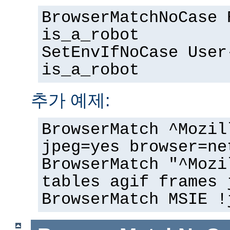
BrowserMatchNoCase 
is_a_robot
SetEnvIfNoCase User
is_a_robot
추가 예제:
BrowserMatch ^Mozil
jpeg=yes browser=ne
BrowserMatch "^Mozi
tables agif frames 
BrowserMatch MSIE !