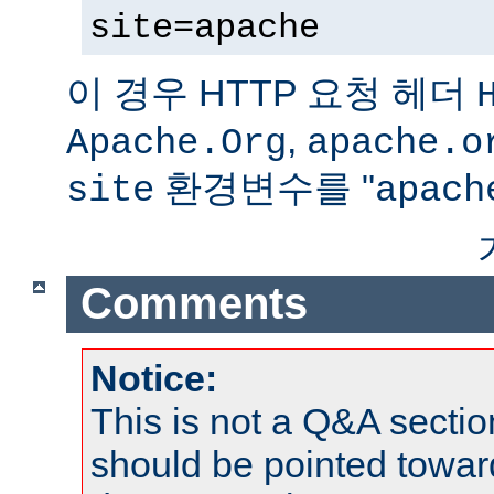
site=apache
이 경우 HTTP 요청 헤더
,
Apache.Org
apache.o
환경변수를 "
site
apach
Comments
Notice:
This is not a Q&A sect
should be pointed towar